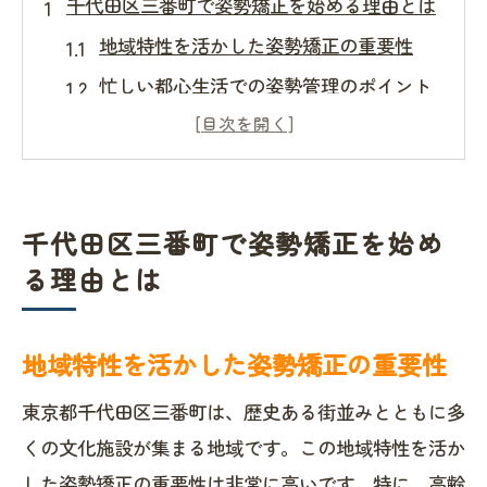
千代田区三番町で姿勢矯正を始める理由とは
地域特性を活かした姿勢矯正の重要性
忙しい都心生活での姿勢管理のポイント
千代田区での姿勢矯正がもたらす利点
地元で信頼できる姿勢矯正専門家の選び
方
千代田区三番町で姿勢矯正を始め
姿勢矯正プログラムの選び方とその効果
る理由とは
千代田区での生活に適した姿勢改善法
姿勢矯正がもたらす健康メリットを探る
地域特性を活かした姿勢矯正の重要性
姿勢改善による身体の健康向上
精神的健康への姿勢矯正の影響
東京都千代田区三番町は、歴史ある街並みとともに多
姿勢矯正が予防する現代病とは
くの文化施設が集まる地域です。この地域特性を活か
した姿勢矯正の重要性は非常に高いです。特に、高齢
姿勢改善がもたらす自信と自己肯定感