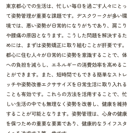
東京都心での生活は、忙しい毎日を過ごす人々にとっ
姿勢矯正で痛みが軽減した実例
て姿勢管理が重要な課題です。デスクワークが多い環
姿勢矯正で集中力が向上した人々の声
境では、悪い姿勢が日常的になりがちであり、肩こり
専門家による姿勢改善の実感と変化
や腰痛の原因となります。こうした問題を解決するた
姿勢矯正がもたらした日常生活の変化
めには、まずは姿勢矯正に取り組むことが肝要です。
姿勢改善で得られた心の安定
都心に住む人々が日常的に姿勢を意識することで、体
姿勢矯正を受けた後の維持方法と体験
への負担を減らし、エネルギーの消費効率を高めるこ
姿勢矯正が集中力を高める驚きの理由
とができます。また、短時間でもできる簡単なストレ
姿勢と脳の関係性を解明する
ッチや姿勢改善エクササイズを日常生活に取り入れる
ことも有効です。これらの方法を活用することで、忙
集中力向上と姿勢の関連
しい生活の中でも無理なく姿勢を改善し、健康を維持
正しい姿勢がもたらす認知機能の向上
することが可能となります。姿勢管理は、心身の健康
姿勢改善によるリフレッシュ効果
を保つための重要な要素であり、健康的なライフスタ
姿勢矯正で集中力が持続する理由