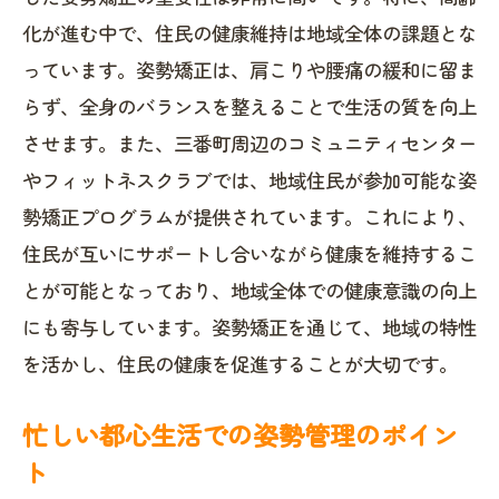
化が進む中で、住民の健康維持は地域全体の課題とな
姿勢矯正がもたらす長期的な健康効果
っています。姿勢矯正は、肩こりや腰痛の緩和に留ま
姿勢改善で得られる日常生活の質向上
らず、全身のバランスを整えることで生活の質を向上
秋葉原ボディバランス整骨院で学ぶ姿勢改善
させます。また、三番町周辺のコミュニティセンター
の重要性
やフィットネスクラブでは、地域住民が参加可能な姿
専門的な姿勢矯正プログラムの内容
勢矯正プログラムが提供されています。これにより、
個別ニーズに応じた施術の効果
住民が互いにサポートし合いながら健康を維持するこ
専門家による姿勢分析とアドバイス
とが可能となっており、地域全体での健康意識の向上
姿勢改善プログラムの実践例
にも寄与しています。姿勢矯正を通じて、地域の特性
姿勢矯正プログラムの継続方法
を活かし、住民の健康を促進することが大切です。
秋葉原ボディバランス整骨院の評判と実
忙しい都心生活での姿勢管理のポイン
績
ト
実際に姿勢矯正を受けた人々の体験談