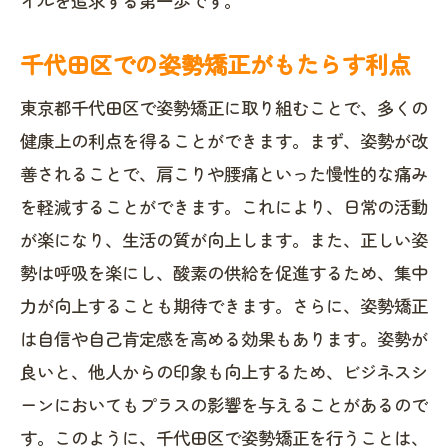
イルを追求する第一歩です。
集中力を高めるための姿勢改善の実践法
専門家が伝授する正しい姿勢の保ち方
千代田区での姿勢矯正がもたらす利点
正しい姿勢の基本と実践法
東京都千代田区で姿勢矯正に取り組むことで、多くの
日常での姿勢維持のコツ
健康上の利点を得ることができます。まず、姿勢が改
専門家が推奨する姿勢改善エクササイズ
善されることで、肩こりや腰痛といった慢性的な痛み
長時間のデスクワークに適した姿勢
を軽減することができます。これにより、日常の活動
が楽になり、生活の質が向上します。また、正しい姿
姿勢チェックのポイントと頻度
勢は呼吸を楽にし、酸素の供給を促進するため、集中
姿勢を改善するための生活習慣の見直し
力が向上することも期待できます。さらに、姿勢矯正
姿勢矯正を日常生活に取り入れる方法
は自信や自己肯定感を高める効果もあります。姿勢が
日常で簡単にできる姿勢改善法
良いと、他人からの印象も向上するため、ビジネスシ
無理なく続けられる姿勢矯正のコツ
ーンにおいてもプラスの影響を与えることがあるので
姿勢改善を習慣化するためのステップ
す。このように、千代田区で姿勢矯正を行うことは、