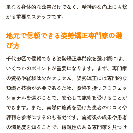
家庭でできる姿勢矯正エクササイズ
単なる身体的な改善だけでなく、精神的な向上にも繋
オフィスでの姿勢改善アイデア
がる重要なステップです。
日常生活に姿勢矯正を組み込むヒント
地元で信頼できる姿勢矯正専門家の選
千代田区で健康的なライフスタイルを実現す
び方
るために
地域での健康的なライフスタイル実践法
千代田区で信頼できる姿勢矯正専門家を選ぶ際には、
いくつかのポイントが重要になります。まず、専門家
地域資源を活用した健康維持術
の資格や経験は欠かせません。姿勢矯正には専門的な
姿勢矯正を含む総合健康プランの提案
知識と技術が必要であるため、資格を持つプロフェッ
千代田区で参加できる健康イベント情報
ショナルを選ぶことで、安心して施術を受けることが
地域コミュニティと連携した健康活動
できます。また、実際に施術を受けた患者の口コミや
千代田区での健康的な生活のための環境
評判を参考にするのも有効です。施術後の成果や患者
作り
の満足度を知ることで、信頼性のある専門家を見つけ