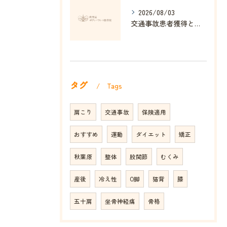
2026/08/03
交通事故患者獲得と整骨院経営戦略を東京都千代田区丸の内丸の内ビルディングで成功させる方法
タグ
Tags
肩こり
交通事故
保険適用
おすすめ
運動
ダイエット
矯正
秋葉原
整体
股関節
むくみ
産後
冷え性
O脚
猫背
膝
五十肩
坐骨神経痛
骨格