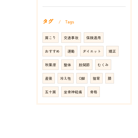
タグ
Tags
肩こり
交通事故
保険適用
おすすめ
運動
ダイエット
矯正
秋葉原
整体
股関節
むくみ
産後
冷え性
O脚
猫背
膝
五十肩
坐骨神経痛
骨格