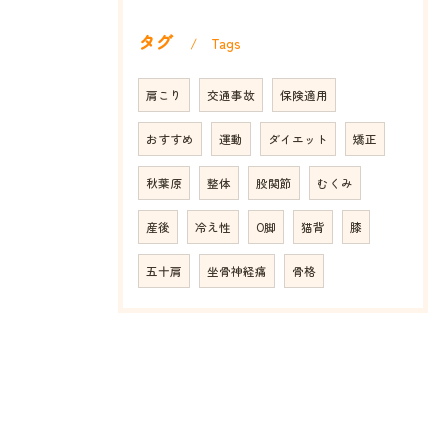
タグ
Tags
肩こり
交通事故
保険適用
おすすめ
運動
ダイエット
矯正
秋葉原
整体
股関節
むくみ
産後
冷え性
O脚
猫背
膝
五十肩
坐骨神経痛
骨格