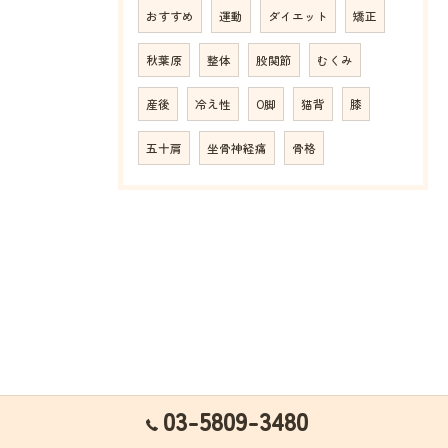
おすすめ
運動
ダイエット
矯正
秋葉原
整体
股関節
むくみ
産後
冷え性
O脚
猫背
膝
五十肩
坐骨神経痛
骨格
03-5809-3480