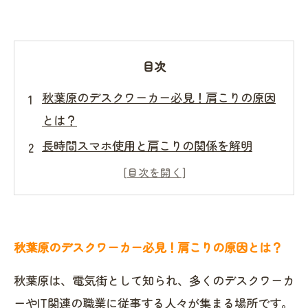
目次
秋葉原のデスクワーカー必見！肩こりの原因
とは？
長時間スマホ使用と肩こりの関係を解明
肩こり放置で起こる意外なトラブルとは？
秋葉原の整骨院で受ける肩こり施術の流れを
紹介
専門家が語る！根本から肩こりを改善する秘
秋葉原のデスクワーカー必見！肩こりの原因とは？
訣
秋葉原は、電気街として知られ、多くのデスクワーカ
施術後の変化を実感！秋葉原で肩こりが楽に
ーやIT関連の職業に従事する人々が集まる場所です。