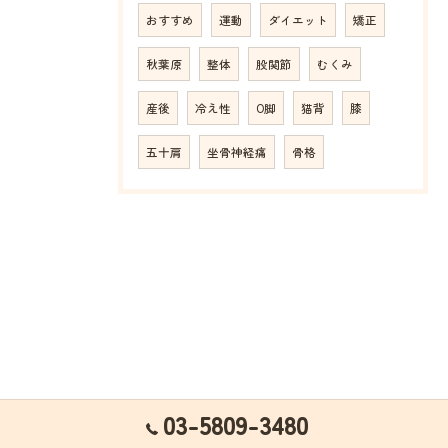
おすすめ
運動
ダイエット
矯正
秋葉原
整体
股関節
むくみ
産後
冷え性
O脚
猫背
膝
五十肩
坐骨神経痛
骨格
03-5809-3480