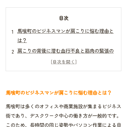
目次
馬喰町のビジネスマンが肩こりに悩む理由と
は？
肩こりの背後に潜む血行不良と筋肉の緊張の
謎
悪い姿勢が引き起こす肩こりのメカニズムを
整体師が解説
馬喰町で見つける効果的な肩こりのセルフケ
馬喰町のビジネスマンが肩こりに悩む理由とは？
ア方法
馬喰町は多くのオフィスや商業施設が集まるビジネス
整体の専門家が教える、肩こりを根本から改
街であり、デスクワーク中心の働き方が一般的です。
善する秘訣
このため、長時間の同じ姿勢やパソコン作業による目