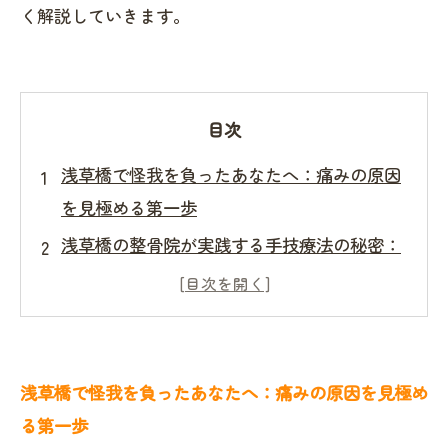
く解説していきます。
目次
浅草橋で怪我を負ったあなたへ：痛みの原因
を見極める第一歩
浅草橋の整骨院が実践する手技療法の秘密：
自然治癒力を引き出す方法
慢性的な痛みとどう向き合う？浅草橋の整骨
院が提案する根本治療の進め方
最新設備と専門技術が融合！浅草橋の整骨院
浅草橋で怪我を負ったあなたへ：痛みの原因を見極め
が提供するオーダーメイド施術
る第一歩