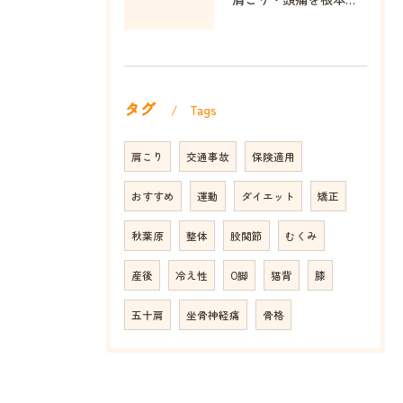
タグ
Tags
肩こり
交通事故
保険適用
おすすめ
運動
ダイエット
矯正
秋葉原
整体
股関節
むくみ
産後
冷え性
O脚
猫背
膝
五十肩
坐骨神経痛
骨格