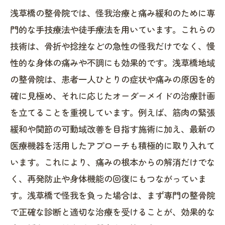
浅草橋での痛み緩和を実感！整骨院の技術で
浅草橋の整骨院では、怪我治療と痛み緩和のために専
日常生活の質が向上した実例
門的な手技療法や徒手療法を用いています。これらの
浅草橋の整骨院が支える怪我治療の現場か
技術は、骨折や捻挫などの急性の怪我だけでなく、慢
ら：患者の声と成功体験
性的な身体の痛みや不調にも効果的です。浅草橋地域
痛みとさよならするために：浅草橋整骨院で
の整骨院は、患者一人ひとりの症状や痛みの原因を的
受けるべき5つの施術ポイント
確に見極め、それに応じたオーダーメイドの治療計画
を立てることを重視しています。例えば、筋肉の緊張
緩和や関節の可動域改善を目指す施術に加え、最新の
医療機器を活用したアプローチも積極的に取り入れて
います。これにより、痛みの根本からの解消だけでな
く、再発防止や身体機能の回復にもつながっていま
す。浅草橋で怪我を負った場合は、まず専門の整骨院
で正確な診断と適切な治療を受けることが、効果的な