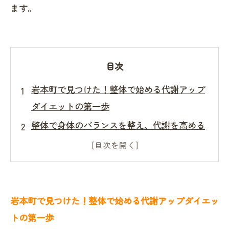
ます。
目次
岩本町で見つけた！整体で始める代謝アップ
ダイエットの第一歩
整体で身体のバランスを整え、代謝を高める
秘密とは？
代謝改善で脂肪燃焼効率アップ！岩本町の整
体院で受けるカスタマイズ施術紹介
無理なく続ける岩本町整体ダイエットの効果
岩本町で見つけた！整体で始める代謝アップダイエッ
的な実践方法と体験談
トの第一歩