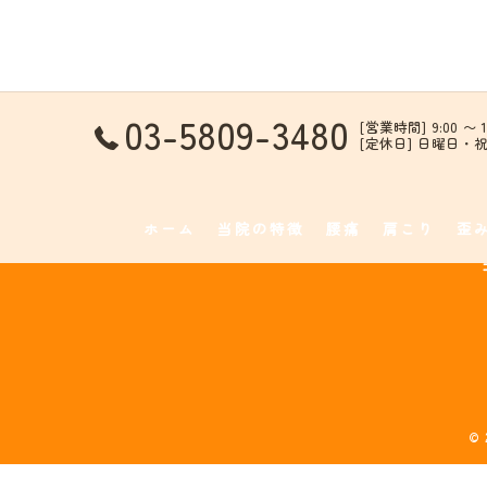
03-5809-3480
[営業時間] 9:00 〜 13
[定休日] 日曜日
ホーム
当院の特徴
腰痛
肩こり
歪
©