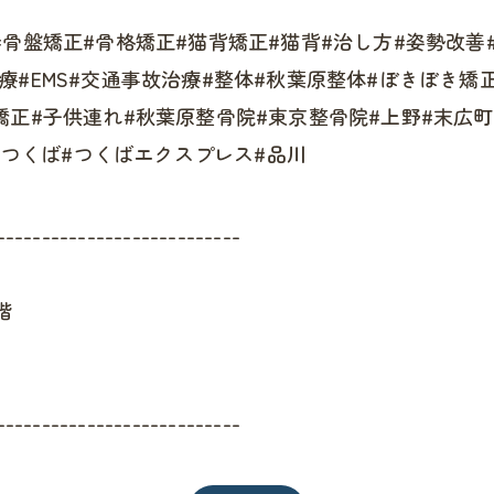
#骨盤矯正#骨格矯正#猫背矯正#猫背#治し方#姿勢改
療#EMS#交通事故治療#整体#秋葉原整体#ぼきぼき矯
矯正#子供連れ#秋葉原整骨院#東京整骨院#上野#末広町
水#つくば#つくばエクスプレス#品川
---------------------------
階
---------------------------