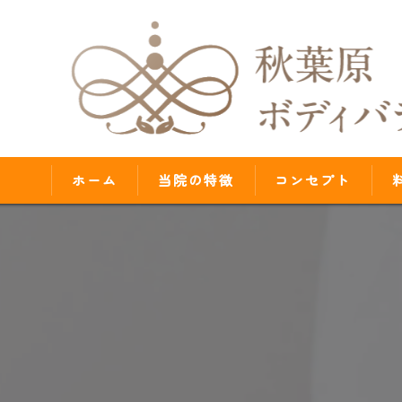
ホーム
当院の特徴
コンセプト
腰痛
肩こり
歪み
首