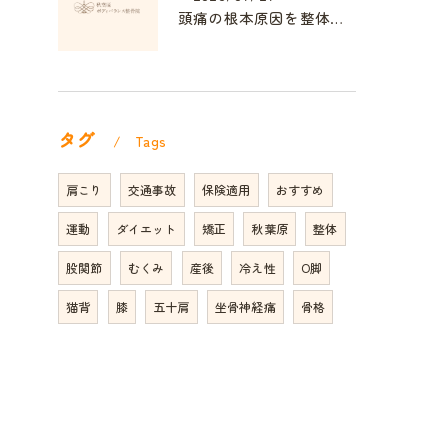
頭痛の根本原因を整体で解消する方法
タグ
Tags
肩こり
交通事故
保険適用
おすすめ
運動
ダイエット
矯正
秋葉原
整体
股関節
むくみ
産後
冷え性
O脚
猫背
膝
五十肩
坐骨神経痛
骨格