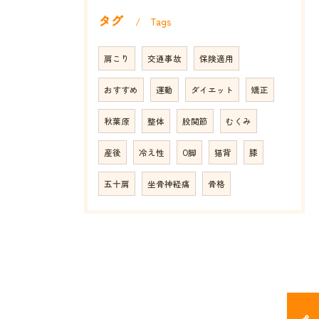
タグ
Tags
肩こり
交通事故
保険適用
おすすめ
運動
ダイエット
矯正
秋葉原
整体
股関節
むくみ
産後
冷え性
O脚
猫背
膝
五十肩
坐骨神経痛
骨格