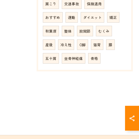
肩こり
交通事故
保険適用
おすすめ
運動
ダイエット
矯正
秋葉原
整体
股関節
むくみ
産後
冷え性
O脚
猫背
膝
五十肩
坐骨神経痛
骨格