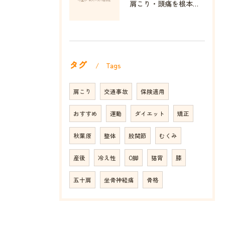
肩こり・頭痛を根本改善する整体の秘訣
タグ
Tags
肩こり
交通事故
保険適用
おすすめ
運動
ダイエット
矯正
秋葉原
整体
股関節
むくみ
産後
冷え性
O脚
猫背
膝
五十肩
坐骨神経痛
骨格