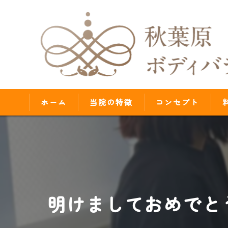
ホーム
当院の特徴
コンセプト
腰痛
肩こり
歪み
明けましておめでとう
首