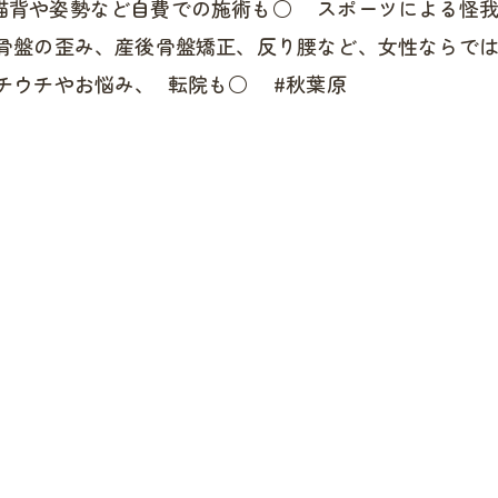
猫背や姿勢など自費での施術も○ スポーツによる怪我
骨盤の歪み、産後骨盤矯正、反り腰など、女性ならでは
チウチやお悩み、 転院も○ #秋葉原