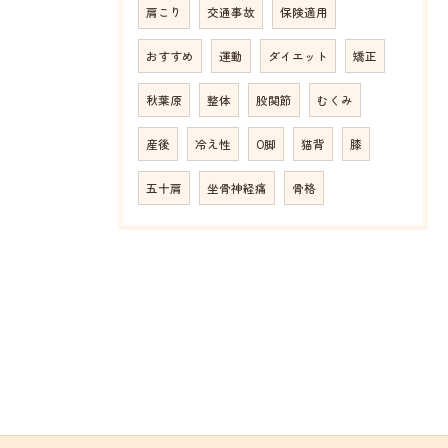
肩こり
交通事故
保険適用
おすすめ
運動
ダイエット
矯正
秋葉原
整体
股関節
むくみ
産後
冷え性
O脚
猫背
膝
五十肩
坐骨神経痛
骨格