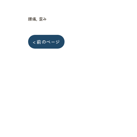
腰痛
歪み
< 前のページ